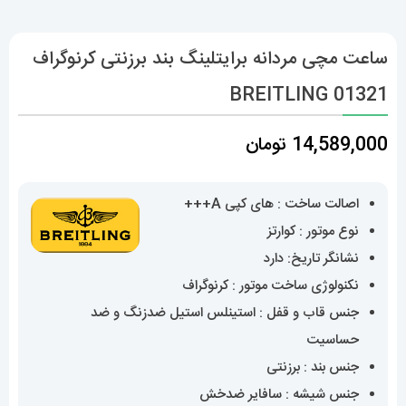
ساعت مچی مردانه برایتلینگ بند برزنتی کرنوگراف
BREITLING 01321
14,589,000
تومان
اصالت ساخت : های کپی A+++
نوع موتور : کوارتز
نشانگر تاریخ: دارد
نکنولوژی ساخت موتور : کرنوگراف
جنس قاب و قفل : استینلس استیل ضدزنگ و ضد
حساسیت
جنس بند : برزنتی
جنس شیشه : سافایر ضدخش