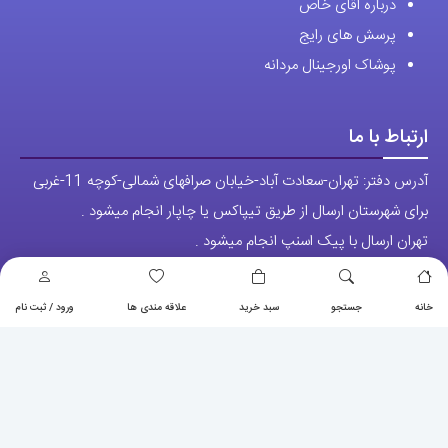
درباره اقای خاص
پرسش های رایج
پوشاک اورجینال مردانه
ارتباط با ما
آدرس دفتر: تهران-سعادت آباد-خیابان صرافهای شمالی-کوچه 11-غربی
برای شهرستان ارسال از طریق تیپاکس یا چاپار انجام میشود .
تهران ارسال با پیک اسنپ انجام میشود .
راه های ارتباطی
شماره تماس مستقیم :
09129236225
خانه
جستجو
سبد خرید
علاقه مندی ها
ورود / ثبت نام
شماره تماس ثابت:
26746972
-021
تلگرام
پیج ساعت