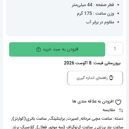
قطر صفحه : 44 میلی‌متر
وزن ساعت : 175 گرم
مقاوم در برابر آب
ساعت
افزودن به سبد خرید
مچی
مردانه
بروزرسانی قیمت: 8 آگوست 2026
برایتلینگ
راهنمای اندازه گیری
بند
برزنتی
کرنوگراف
افزودن به علاقه مندی ها
BREITLING
مقایسه
01321
دسته:
ساعت مچی مردانه
,
اسپرت
,
برایتلینگ
,
ساعت باتری(کوارتز)
,
عدد
ساعت بند برزنتی
,
ساعت کرنوگراف (سه موتور فعال)
,
کلاسیک
برند: