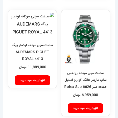
ساعت مچی مردانه اودمار پیگه
AUDEMARS PIGUET
ROYAL 4413
11,889,000
تومان
ساعت مچی مردانه رولکس
ساب مارینر هالک کوارتز استیل
افزودن به سبد خرید
صفحه سبز 6626 Rolex Sub
mariner hulk
6,959,000
تومان
افزودن به سبد خرید