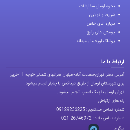
نحوه ارسال سفارشات
شرایط و قوانین
درباره اقای خاص
پرسش های رایج
پوشاک اورجینال مردانه
ارتباط با ما
آدرس دفتر: تهران-سعادت آباد-خیابان صرافهای شمالی-کوچه 11-غربی
برای شهرستان ارسال از طریق تیپاکس یا چاپار انجام میشود .
تهران ارسال با پیک اسنپ انجام میشود .
راه های ارتباطی
شماره تماس مستقیم :
09129236225
شماره تماس ثابت:
26746972
-021
تلگرام