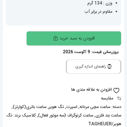
وزن : 134 گرم
مقاوم در برابر آب
ساعت
افزودن به سبد خرید
مچی
مردانه
بروزرسانی قیمت: 9 آگوست 2026
تگ
راهنمای اندازه گیری
هویر
موناکو
کرنوگراف
افزودن به علاقه مندی ها
بند
مقایسه
چرم
دسته:
ساعت مچی مردانه
,
اسپرت
,
تگ هویر
,
ساعت باتری(کوارتز)
,
0860
ساعت بند فلزی
,
ساعت کرنوگراف (سه موتور فعال)
,
کلاسیک
برند:
تگ
TAG
هویر/TAGHEUER