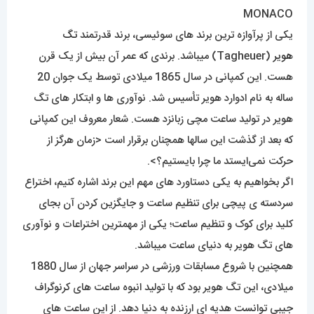
یکی از پرآوازه ترین برند های سوئیسی، برند قدرتمند
تگ
هویر
(Tagheuer) میباشد. برندی که عمر آن بیش از یک قرن
هست. این کمپانی در سال 1865 میلادی توسط یک جوان 20
ساله به نام ادوارد هویر تأسیس شد. نوآوری ها و ابتکار های تگ
هویر در تولید ساعت مچی زبانزد هست. شعار معروف این کمپانی
که بعد از گذشت این سالها همچنان برقرار است <زمان هرگز از
حرکت نمی‌ایستد ما چرا بایستیم؟>.
اگر بخواهیم به یکی دستاورد های مهم این برند اشاره کنیم، اختراع
سردسته ی پیچی برای تنظیم ساعت و جایگزین کردن آن بجای
کلید برای کوک و تنظیم ساعت؛ یکی از مهمترین اختراعات و نوآوری
های تگ هویر به دنیای ساعت میباشد.
همچنین با شروع مسابقات ورزشی در سراسر جهان از سال 1880
میلادی، این تگ هویر بود که با تولید انبوه ساعت های کرنوگراف
جیبی توانست هدیه ای ارزنده به دنیا دهد. از این ساعت های