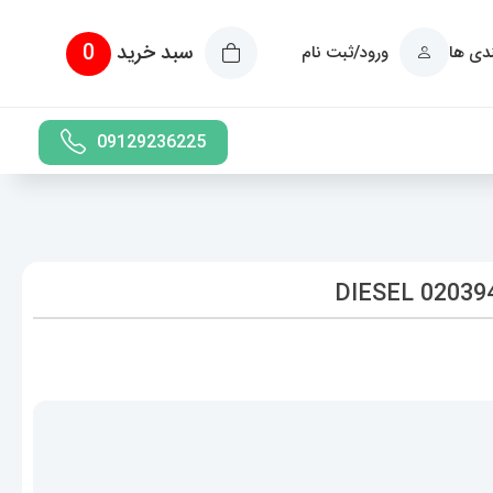
سبد خرید
0
ندی ها
ورود/ثبت نام
09129236225