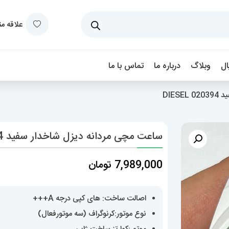
علاقه م
ل
وبلاگ
درباره ما
تماس با ما
DIE
ساعت مچی مردانه دیزل شاخدار سفید DIESEL 020394
7,989,000
تومان
اصالت ساخت: های کپی درجه A+++
نوع موتور:کرنوگراف (سه موتورفعال)