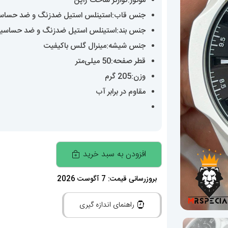
موتور:کوارتز ساخت ژاپن
جنس قاب:استینلس استیل ضدزنگ و ضد حساس
جنس بند:استینلس استیل ضدزنگ و ضد حساسی
جنس شیشه:مینرال گلس باکیفیت
قطر صفحه:50 میلی‌متر
وزن:205 گرم
مقاوم در برابر آب
ساعت
افزودن به سبد خرید
مچی
مردانه
بروزرسانی قیمت: 7 آگوست 2026
دیزل
راهنمای اندازه گیری
شاخدار
سفید