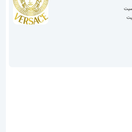
سیت
یت