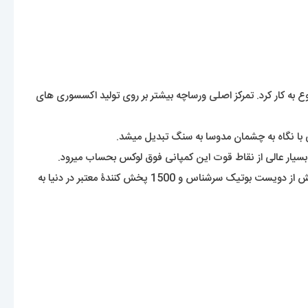
 این برند ایتالیایی در سال 1978 میلادی توسط جانی ورساچه شروع به کار کرد. تمرکز اصلی ورساچه بیشتر بر روی تولید اکسسوری های
 با نگاه به چشمان مدوسا به سنگ تبدیل میشد.
بسیار عالی از نقاط قوت این کمپانی فوق لوکس بحساب میرود.
این برند هنوز که هنوزه با تولید کیف ها و لباس های جذابش توجه طرفداران اکسسوری را به خود جلب میکند. این شرکت محصولات خود را توسط بیش از دویست بوتیک سرشناس و 1500 پخش کنندۀ معتبر در دنیا به