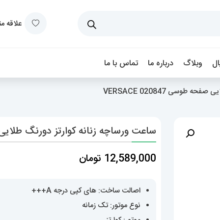
علاقه م
ل
وبلاگ
درباره ما
تماس با ما
 طوسی 020847 VERSACE
ساعت ورساچه زنانه کوارتز دورنگ طلایی صفحه طو
12,589,000
تومان
اصالت ساخت: های کپی درجه A+++
نوع موتور: تک زمانه