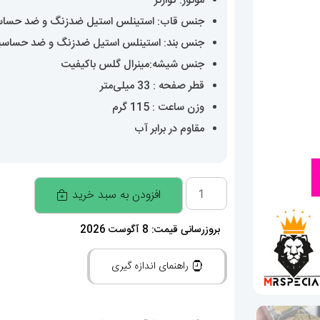
موتور: کوارتز
جنس قاب: استینلس استیل ضدزنگ و ضد حسا
جنس بند: استینلس استیل ضدزنگ و ضد حساس
جنس شیشه:مینرال گلس باکیفیت
قطر صفحه : 33 میلی‌متر
وزن ساعت : 115 گرم
مقاوم در برابر آب
ساعت
افزودن به سبد خرید
ورساچه
زنانه
بروزرسانی قیمت: 8 آگوست 2026
کوارتز
راهنمای اندازه گیری
دورنگ
طلایی
صفحه