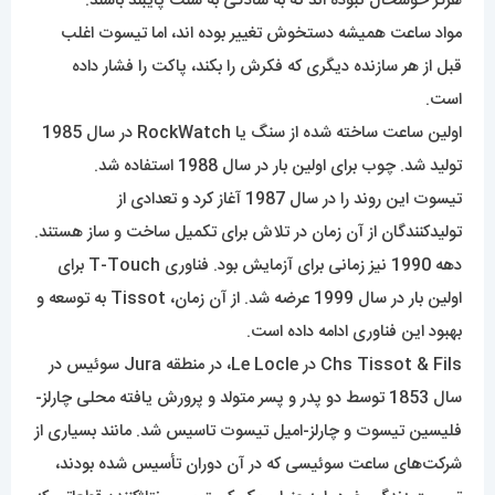
هرگز خوشحال نبوده اند که به سادگی به سنت پایبند باشند.
مواد ساعت همیشه دستخوش تغییر بوده اند، اما تیسوت اغلب
قبل از هر سازنده دیگری که فکرش را بکند، پاکت را فشار داده
است.
اولین ساعت ساخته شده از سنگ یا RockWatch در سال 1985
تولید شد. چوب برای اولین بار در سال 1988 استفاده شد.
تیسوت این روند را در سال 1987 آغاز کرد و تعدادی از
تولیدکنندگان از آن زمان در تلاش برای تکمیل ساخت و ساز هستند.
دهه 1990 نیز زمانی برای آزمایش بود. فناوری T-Touch برای
اولین بار در سال 1999 عرضه شد. از آن زمان، Tissot به توسعه و
بهبود این فناوری ادامه داده است.
Chs Tissot & Fils در Le Locle، در منطقه Jura سوئیس در
سال 1853 توسط دو پدر و پسر متولد و پرورش یافته محلی چارلز-
فلیسین تیسوت و چارلز-امیل تیسوت تاسیس شد. مانند بسیاری از
شرکت‌های ساعت سوئیسی که در آن دوران تأسیس شده بودند،