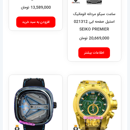
HUBLOT BIG BANG
13,589,000
تومان
ساعت سیکو مردانه اتوماتیک
استیل صفحه ابی 021312
افزودن به سبد خرید
SEIKO PREMIER
20,669,000
تومان
اطلاعات بیشتر