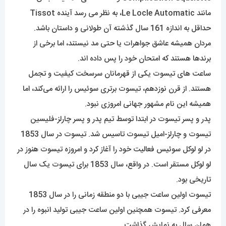
مانند Le Locle Automatic، به نظر می رسد آینده Tissot
حداقل به اندازه 161 سال گذشته آن طولانی و داستان باشد.
مردان همیشه عاشق جواهرات یا حتی مد نیستند، اما برخی از
برندها هستند که امتحان خود را پس داده اند.
ساعت های تیسوت یکی از قهرمانان سرسخت کیفیت و تجمل
هستند. از قرن نوزدهم، تیسوت برتری سوئیس را ارائه می‌کند، اما
همیشه این نام مشهور جهانی امروزی نبود.
پدر و پسر تیسوت در ابتدا توسط تیم پدر و پسر چارلز-فلیسین
تیسوت و چارلز-امیل تیسوت تاسیس شد. تیسوت در سال 1853
در لو لوکل سوئیس فعالیت خود را آغاز کرد و امروزه تیسوت هنوز در
لو لوکل مستقر است. در واقع، سال 1853 برای تیسوت یک سال
تاریخی بود.
تیسوت اولین ساعت جیبی با دو منطقه زمانی را در سال 1853
معرفی کرد. تیسوت همچنین اولین ساعت جیبی تولید انبوه را در
همان سال به نمایش گذاشت.