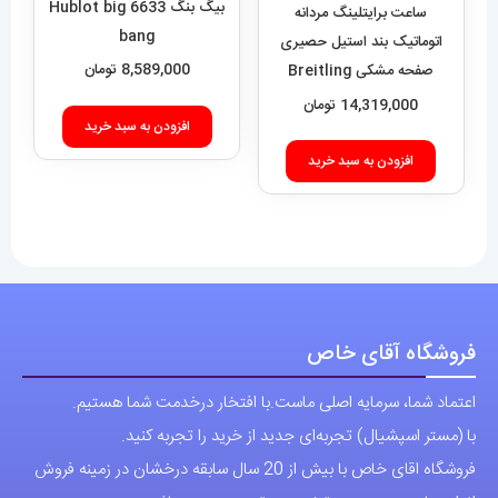
Super Ocean 020955
14,319,000
تومان
افزودن به سبد خرید
فروشگاه آقای خاص
اعتماد شما، سرمایه اصلی ماست.با افتخار درخدمت شما هستیم.
با (مستر اسپشیال) تجربه‌ای جدید از خرید را تجربه کنید.
فروشگاه اقای خاص با بیش از 20 سال سابقه درخشان در زمینه فروش
انواع ساعت مچی جزو تخصصی ترین مرجع میباشد .