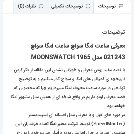
توضیحات
توضیحات تکمیلی
نظرات (0)
توضیحات
معرفی ساعت امگا سواچ ساعت امگا سواچ
021243 مدل MOONSWATCH 1965
با قصد مفید بودن معرفی و طولانی نشدن این مقاله، از ذکر کردن
تاریخچه ی کمپانی های امگا و سواچ گذر میکنیم و به توضیح
کوتاهی در مورد ساعت معروف امگا میپردازیم چرا که محصولی که
قصد معرفی اونو داریم در واقع شاخه ای از همین مدل مشهور امگا
خواهد بود.
در دوره های قبل و با معرفی مدل افسانه ای اِسپیدمستر
(SpeedMaster) توسط شرکت معتبر
امگا
تعداد طرفداران این
ساعت را هرروز در حال افزایش بوده و اُمگا قدرت خود را به رخ