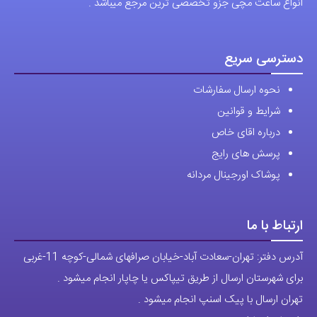
دسترسی سریع
نحوه ارسال سفارشات
شرایط و قوانین
درباره اقای خاص
پرسش های رایج
پوشاک اورجینال مردانه
ارتباط با ما
آدرس دفتر: تهران-سعادت آباد-خیابان صرافهای شمالی-کوچه 11-غربی
برای شهرستان ارسال از طریق تیپاکس یا چاپار انجام میشود .
تهران ارسال با پیک اسنپ انجام میشود .
راه های ارتباطی
شماره تماس مستقیم :
09129236225
شماره تماس ثابت:
26746972
-021