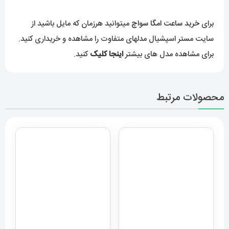
برای
خرید ساعت امگا سواچ
میتوانید هرزمان که مایل باشید از
سایت مستر اسپشیال مدلهای متفاوت را مشاهده و خریداری کنید.
برای مشاهده مدل های بیشتر
اینجا کلیک
کنید.
محصولات مرتبط
ساعت مچی مردانه دیزل هفت
موتوره طلایی diesel
ساعت مچی مردانه دیزل هفت
MR.daddy dz 1523
موتوره قرمز diesel
MR.daddy dz 1523
12,989,000
تومان