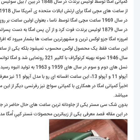
کمپانی امگا توسط لوئیس برندت در سال 1848 در بین / بیل سوئیس تاسیس شد که این برند زیر مجموعه ی گروه سواچ است .
از ساعت های مچی امگا برای ارتش ایالات متحده ی آمریکا سال 1918 و در سال 1917 برای ارتش هوایی سلطنت بریتانیا در زرمایش ها و نبردها استفاده میشد .
در سال 1969 ساعت مچی امگا توسط ناسا ، بعنوان اولین ساعت بر روی ماه حضور پیدا کرد و به این عنوان برگزیده شد . برند امگا توسط افرادی مانند جیمز باند شهرت خود را بدست اورده است .
در سال 1879 لوئیس برندت فوت کرد و از آن پس امگا به دست پسرانش افتاد و رویای پدرشان را محقق کردند .
امروزه امگا جزو لوکس ترین و مشهورترین ساعت ها بشمار میرود که افراد ز
سال 1946 نمونه بهینه کرنوگراف با کالیبر 321 رونمایی شد و امگا توانست به کرنوگرافی 12ساعته با تاکی متر ضمیمه شده به دور قاب دست پیدا کند.
آپولو 11 و آپولو 13، این ساعت افسانه ای رو با مدل آپولو 11 نیز معرفی کرد.
میباشد.
بدون شک سی مستر یکی از جاودانه ترین ساعت های حال حاضر در جهان 
در این مقاله قصد معرفی یکی از زیباترین محصولات مَستر کپیِ اُمگا م