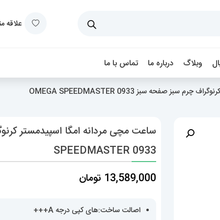
علاقه م
ل
وبلاگ
درباره ما
تماس با ما
سبز صفحه سبز OMEGA SPEEDMASTER 0933
SPEEDMASTER 0933
13,589,000
تومان
اصالت ساخت:های کپی درجه A+++