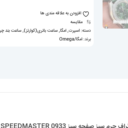
کرنوگراف
چرم
افزودن به علاقه مندی ها
سبز
مقایسه
صفحه
دسته:
اسپرت
,
امگا
,
ساعت باتری(کوارتز)
,
ساعت بند چر
سبز
برند:
امگا/Omega
OMEGA
SPEEDMASTER
0933
عدد
حه سبز OMEGA SPEEDMASTER 0933