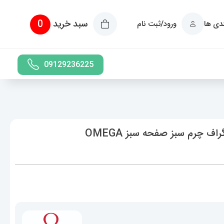
سبد خرید
0
ندی ها
ورود/ثبت نام
09129236225
ساعت مچی مردانه امگا اسپیدمستر کرنوگراف چرم سبز صفحه سبز OMEGA