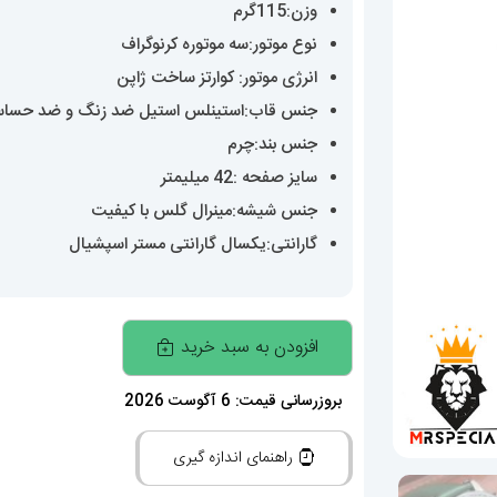
وزن:115گرم
نوع موتور:سه موتوره کرنوگراف
انرژی موتور: کوارتز ساخت ژاپن
جنس قاب:استینلس استیل ضد زنگ و ضد حسا
جنس بند:چرم
سایز صفحه :42 میلیمتر
جنس شیشه:مینرال گلس با کیفیت
گارانتی:یکسال گارانتی مستر اسپشیال
ساعت
افزودن به سبد خرید
مچی
مردانه
بروزرسانی قیمت: 6 آگوست 2026
امگا
راهنمای اندازه گیری
اسپیدمستر