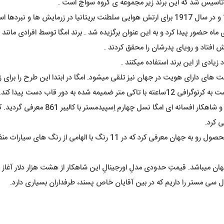
یادی از این برند استفاده میکنند .
نسل های دوم و سوم در سال های 1959 و 63
اخیراً کمپانی امگا در همکاری با کمپانی سواچ نیز رفرنسی دیگر از این محصول
میباشد. قیمتِ حدودی مدلِ اورجینالِ این شاهکار از هشت هزار دلار آغاز 
دل سی مستر را داریم که در بین آقایان خاص پسند، طرفداران بسیاری دارد.