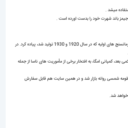
این ساعت فقط یک محصول لوکس محسوب نمیشود بلکه یکی از ساعت های دارای هویت در جهان نیز تلقی میشود. امگا در ابتدا این طرح را برای زمانسنج های اولیه که در سال 1920 و 1930 تولید شد، پیاده کرد. در
19 به تولید انبوه رسید و شاهکار افسانه ای امگا نسل چهارم اِسپیدمستر با کالیبر 861 معرفی گردید. کمی بعد، کمپانی امگا، به افتخار برخی از مأموریت های ناسا از جمله
 رو به جهان معرفی کرد که در 11 رنگ با الهامی از رنگ های سیارات منظومه شمسی روانه بازار شد و در همین سایت هم قابل سفارش
خواهد شد.