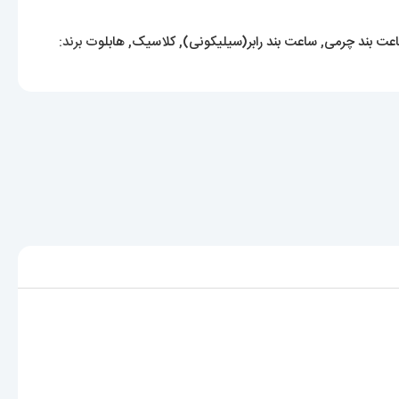
عت بند چرمی
,
ساعت بند رابر(سیلیکونی)
,
کلاسیک
,
هابلوت
برند: