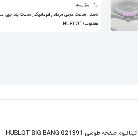
تیتانیوم
مقایسه
صفحه
دسته:
ساعت مچی مردانه
,
اتوماتیک
,
ساعت بند جیر
,
سا
طوسی
هابلوت/HUBLOT
021391
HUBLOT
BIG
BANG
عدد
وسی 021391 HUBLOT BIG BANG