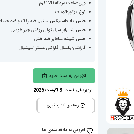
وزن:ساعت مردانه 120گرم
نوع موتور:اتومات
جنس قاب:استینلس استیل ضد زنگ و ضد حسا
جنس بند: رابر سیلیکونی روکش جیر طوسی
جنس شیشه:سافایر ضد خش
گارانتی:یکسال گارانتی مستر اسپشیال
ساعت
افزودن به سبد خرید
هابلوت
مردانه
بروزرسانی قیمت: 8 آگوست 2026
اتوماتیک
راهنمای اندازه گیری
بند
طوسی
قاب
افزودن به علاقه مندی ها