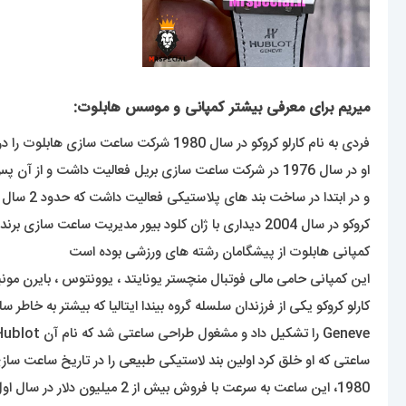
میریم برای معرفی بیشتر کمپانی و موسس هابلوت:
فردی به نام کارلو کروکو در سال 1980 شرکت ساعت سازی هابلوت را در سوئیس تاسیس کرد .
او در سال 1976 در شرکت ساعت سازی بریل فعالیت داشت و از آن پس تصمیم گرفت برند شخصی خود را راه اندازی کند
و در ابتدا در ساخت بند های پلاستیکی فعالیت داشت که حدود 2 سال ساخت این بندها زمان برد .
کروکو در سال 2004 دیداری با ژان کلود بیور مدیریت ساعت سازی برند امگا دیدار داشته و او را بعنوان مدیرعامل برند هابلوت برگزید
کمپانی هابلوت از پیشگامان رشته های ورزشی بوده است
این کمپانی حامی مالی فوتبال منچستر یونایتد ، یوونتوس ، بایرن مونیخ ، جام جهانی 2010 ، 2014 ، 2018 بوده است . این برند در سراسر جهان نشان 
Geneve را تشکیل داد و مشغول طراحی ساعتی شد که نام آن Hublot برگرفته از کلمه فرانسوی “دریچه سوراخ” گذاشت.
ساعتی که او خلق کرد اولین بند لاستیکی طبیعی را در تاریخ ساعت س
1980، این ساعت به سرعت با فروش بیش از 2 میلیون دلار در سال اول خود به موفقیت تجاری دست یافت.