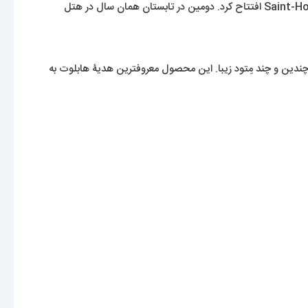
از سال 2019، Hublot دارای 169 بوتیک در چندین کشور بود. در فوریه 2007، Hublot اولین فروشگاه تک برند خود را در پاریس، در خیابان Saint-Honoré افتتاح کرد. دومین در تابستان همان سال در هتل
چندین و چند مِتود زیبا. این محصول معروفترین هدیۀ هابلوت به