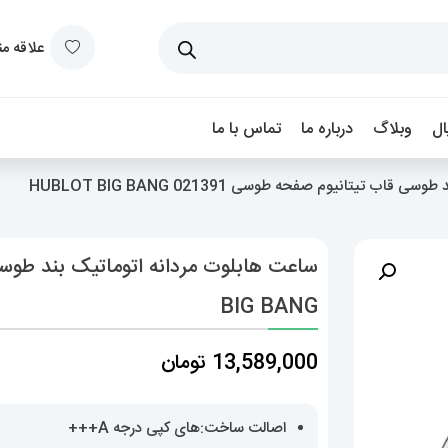
علاقه م
ل
وبلاگ
درباره ما
تماس با ما
ب تیتانیوم صفحه طوسی 021391 HUBLOT BIG BANG
BIG BANG
13,589,000
تومان
اصالت ساخت:های کپی درجه A+++