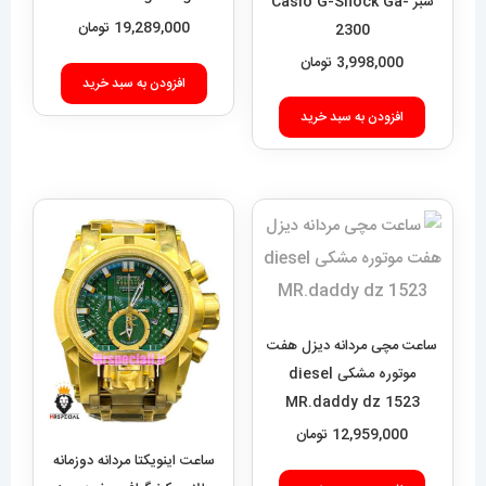
سبز Casio G-Shock Ga-
2300
3,998,000
تومان
افزودن به سبد خرید
ساعت مچی مردانه دیزل هفت
موتوره مشکی diesel
MR.daddy dz 1523
12,959,000
تومان
ساعت اینویکتا مردانه دوزمانه