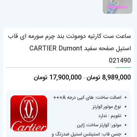
ساعت ست کارتیه دومونت بند چرم سورمه ای قاب
استیل صفحه سفید CARTIER Dumont
021490
محدوده
8,989,000
تومان
17,900,000
تومان
–
قیمت:
8,989,000 تومان
اصالت ساخت: های کپی درجه A+++
تا
نوع موتور:کوارتز
17,900,000 تومان
تقویم : ندارد
موتور: کوارتز ساخت ژاپن
جنس قاب: استینلس استیل ضدزنگ و