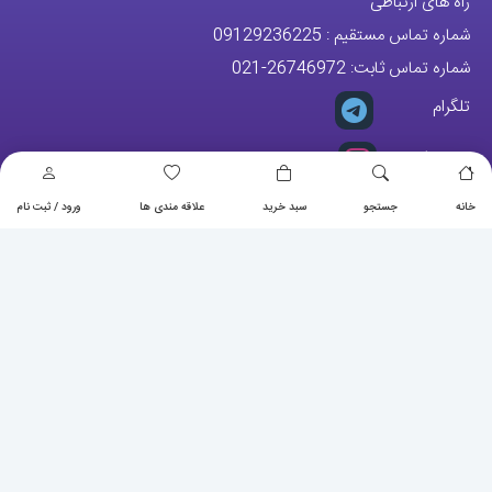
راه های ارتباطی
شماره تماس مستقیم :
09129236225
شماره تماس ثابت:
26746972
-021
تلگرام
پیج ساعت
خانه
جستجو
سبد خرید
علاقه مندی ها
ورود / ثبت نام
مجوزها
تمام حقوق مادی و معنوی این وبسایت متعلق به فروشگاه آقای خاص می
باشد.