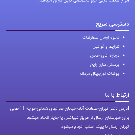
انواع ساعت مچی جزو تخصصی ترین مرجع میباشد .
در
در
صفحه
صفحه
محصول
محصول
دسترسی سریع
انتخاب
انتخاب
نحوه ارسال سفارشات
شوند
شوند
شرایط و قوانین
درباره اقای خاص
پرسش های رایج
پوشاک اورجینال مردانه
ارتباط با ما
آدرس دفتر: تهران-سعادت آباد-خیابان صرافهای شمالی-کوچه 11-غربی
برای شهرستان ارسال از طریق تیپاکس یا چاپار انجام میشود .
تهران ارسال با پیک اسنپ انجام میشود .