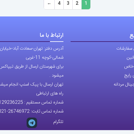
می
←
4
3
2
1
باشد.
گزینه
ها
ع
ارتباط با ما
ممکن
است
 سفارشات
آدرس دفتر: تهران-سعادت آباد-خیابان
در
نین
شمالی-کوچه 11-غربی
صفحه
ی خاص
برای شهرستان ارسال از طریق تیپاکس ی
محصول
رایج
میشود .
انتخاب
نال مردانه
تهران ارسال با پیک اسنپ انجام میشو
شوند
راه های ارتباطی
شماره تماس مستقیم :
129236225
شماره تماس ثابت:
26746972
-021
تلگرام