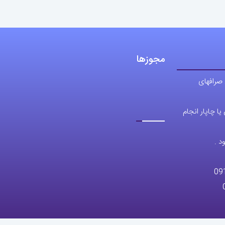
مجوزها
 صرافهای
ا چاپار انجام
د .
09