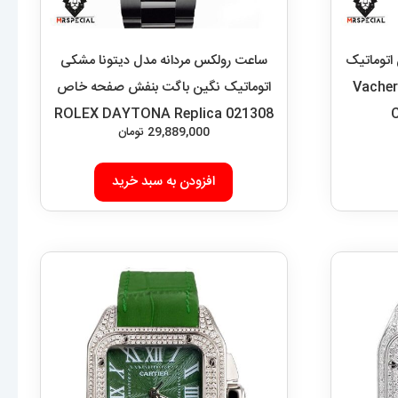
اتوماتیک
ساعت رولکس مردانه مدل دیتونا مشکی
 چرم صفحه سفید Vacheron
اتوماتیک نگین باگت بنفش صفحه خاص
021308 ROLEX DAYTONA Replica
29,889,000
تومان
افزودن به سبد خرید