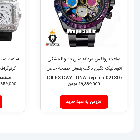
ساعت رولکس مردانه مدل دیتونا مشکی
ساعت ست کا
اتوماتیک نگین باگت بنفش صفحه خاص
کرنوگراف
021307 ROLEX DAYTONA Replica
29,889,000
تومان
,859,000
افزودن به سبد خرید