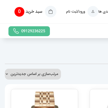
سبد خرید
0
ندی ها
ورود/ثبت نام
09129236225