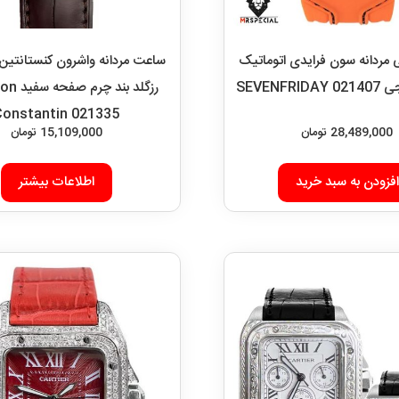
ردانه سون فرایدی اتوماتیک
ساعت مردانه واشرون کنستانتین 
SEVENFRI
رزگلد بند
Constantin 021335
28,489,000
تومان
15,109,000
تومان
افزودن به سبد خرید
اطلاعات بیشتر