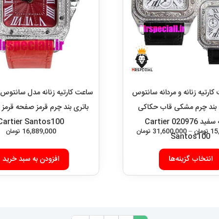
رتیه زنانه و مردانه سانتوس
ساعت کارتیه زنانه مدل سانتوس
 بند چرم مشکی قاب حکاکی
صفحه سفید 020976 Cartier
Cartier Santos100
محدوده
15
تومان
–
31,600,000
تومان
16,889,000
تومان
Santos100
قیمت:
این
15,859,000 تومان
انتخاب گزینه‌ها
افزودن به سبد خرید
محصول
تا
دارای
31,600,000 تومان
انواع
مختلفی