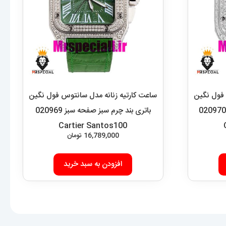
 فول نگین
ساعت کارتیه زنانه مدل سانتوس فول نگین
باتری بند چرم قرمز صفحه قرمز 020970
باتری بند چرم سبز صفحه سبز 020969
Cartier Santos100
16,789,000
تومان
افزودن به سبد خرید