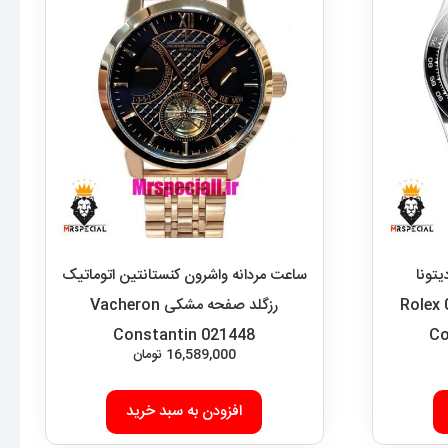
تونا
ساعت مردانه واشرون کنستانتین اتوماتیک
کاسموگراف اتوماتیک 021485 Rolex
رزگلد صفحه مشکی Vacheron
Constantin 021448
Co
16,589,000
تومان
افزودن به سبد خرید