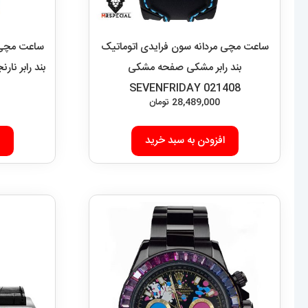
ساعت مچی مردانه سون فرایدی اتوماتیک
ساعت مچی م
بند رابر مشکی صفحه مشکی
بند رابر نارنجی DAY 021407
SEVENFRIDAY 021408
28,489,000
تومان
افزودن به سبد خرید