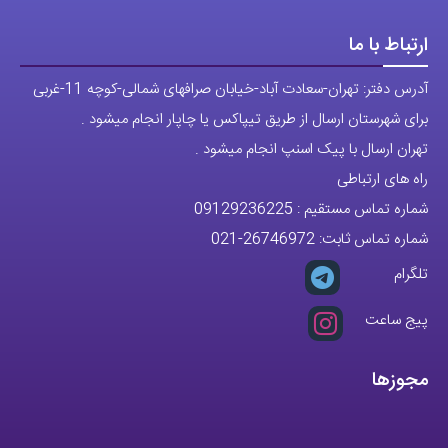
ارتباط با ما
آدرس دفتر: تهران-سعادت آباد-خیابان صرافهای شمالی-کوچه 11-غربی
برای شهرستان ارسال از طریق تیپاکس یا چاپار انجام میشود .
تهران ارسال با پیک اسنپ انجام میشود .
راه های ارتباطی
شماره تماس مستقیم :
09129236225
شماره تماس ثابت:
26746972
-021
تلگرام
پیج ساعت
مجوزها