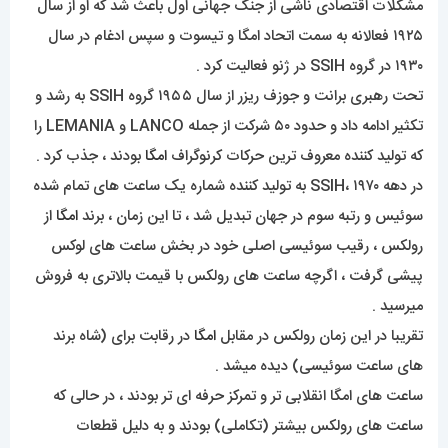
مشکلات اقتصادی ناشی از جنگ جهانی اول باعث شد که او از سال
۱۹۲۵ فعالانه به سمت اتحاد امگا و تیسوت و سپس ادغام در سال
۱۹۳۰ در گروه SSIH در ژنو فعالیت کرد .
تحت رهبری برانت و جوزف ریزر از سال ۱۹۵۵ گروه SSIH به رشد و
تکثیر ادامه داد و حدود ۵۰ شرکت از جمله LANCO و LEMANIA را
که تولید کننده معروف ترین حرکات کرنوگراف
امگا
بودند ، جذب کرد .
در دهه ۱۹۷۰ ،SSIH به تولید کننده شماره یک ساعت های تمام شده
سوئیس و رتبه سوم در جهان تبدیل شد ، تا این زمان ، برند
امگا
از
رولکس ، رقیب سوئیسی اصلی خود در بخش ساعت های لوکس
پیشی گرفت ، اگرچه ساعت های رولکس با قیمت بالاتری به فروش
میرسید .
تقریبا در این زمان رولکس در مقابل
امگا
در رقابت برای (شاه برند
های ساعت سوئیسی) دیده میشد .
ساعت های امگا انقلابی تر و تمرکز حرفه ای تر بودند ، در حالی که
ساعت های رولکس بیشتر (تکاملی) بودند و به دلیل قطعات