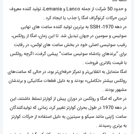
ادامه داد
و حدود 50 شرکت از جمله Lanco و Lemania، تولید کننده معروف
ترین حرکات کرنوگراف امگا را جذب یا ایجاد کرد .
در دهه 1970، SSIH به برترین تولید کننده ساعت های نهایی
سوئیس و سومین در جهان تبدیل شد. تا این زمان، امگا از رولکس،
رقیب سوئیسی اصلی خود در بخش ساعت های لوکس، در رقابت
برای “برندهای پادشاه سوئیس ساعت” پیشی گرفت، اگرچه رولکس
با قیمت بالاتری فروخت .
امگا متمایل به انقلابی‌تر و تمرکز حرفه‌ای‌تر بود، در حالی که ساعت‌های
رولکس بیشتر «تکاملی» بودند و به دلیل قطعات مکانیکی و برندشان
مشهور بودند .
در حالی که امگا و رولکس در دوران پیش از کوارتز تسلط داشتند، این
در دهه 1970 در طول بحران کوارتز تغییر کرد، زمانی که تولیدکنندگان
ساعت ژاپنی مانند سیکو و سیتیزن به دلیل استفاده از حرکات کوارتز
به برتری رسیدند .