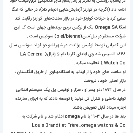
در پاسخ، رولکس به تمرکز بر زمان‌سنج‌های مکانیکی گران‌قیمت خود
ادامه داد (اگرچه در کوارتز آزمایش‌هایی انجام داد)، در حالی که امگا
سعی کرد با حرکات کوارتز خود در بازار ساعت‌های کوارتز رقابت کند .
امگا
Omega
SA یک از لوکس ترین برندهای جهان است ک این
شرکت مستقر در بیل/بین(biel/bienne) سوئیس است .
این کمپانی توسط لوئیس براندت در شهر لشو دو فوند سوئیس سال
۱۸۴۸ تاسیس شد وی ابتدای کار با نام لا ژنرال( LA General
Watch Co ) فعالیت میکرد .
او ساعت های خود را از ایتالیا به اسکاندیناوی از طریق انگلستان ،
بازار اصلی خود ، فروخت .
در سال ۱۸۹۴ ،دو پسر او ، سزار و لوئیس پل یک سیستم انقلابی
تولید داخلی و کنترل کل تولید را توسعه دادند که به اجزای سازنده
اجازه میداد قابل تعویض باشند .
بعد ها در سال ۱۹۰۳ با نام
omega
ادغام شد و نام شرکت به
Louis Brandt et Frَere_omega watchs & Co