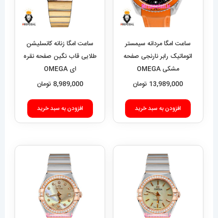
ساعت امگا مردانه سیمستر
ساعت امگا زنانه کانسلیشن
اتوماتیک رابر نارنجی صفحه
طلایی قاب نگین صفحه نقره
مشکی OMEGA
ای OMEGA
CONSTELLATION
SEAMASTER Planet
13,989,000
تومان
8,989,000
تومان
021599
Ocean 016625
افزودن به سبد خرید
افزودن به سبد خرید