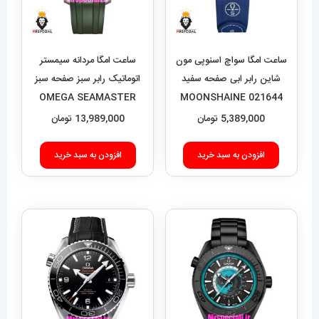
ساعت امگا سواچ اسنوپی مون
ساعت امگا مردانه سیمستر
شاین رابر ابی صفحه سفید
اتوماتیک رابر سبز صفحه سبز
OMEGA SEAMASTER
021644 MOONSHAINE
021638
GOLD Snoopy White
5,389,000
تومان
13,989,000
تومان
افزودن به سبد خرید
افزودن به سبد خرید