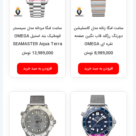
ساعت امگا زنانه مدل کانسلیشن
ساعت امگا مردانه مدل سیمستر
دورنگ رزگلد قاب نگین صفحه
اتوماتیک بند استیل OMEGA
نقره ای OMEGA
SEAMASTER Aqua Terra
021582
CONSTELLATION
8,989,000
تومان
13,989,000
تومان
021596
افزودن به سبد خرید
افزودن به سبد خرید