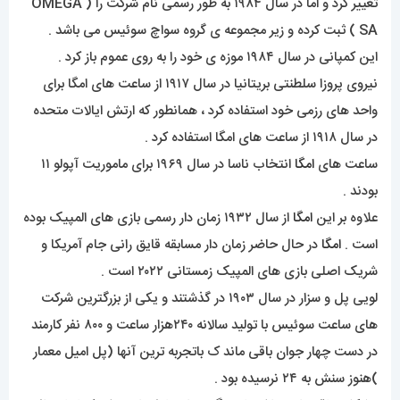
تغییر کرد و اما در سال ۱۹۸۴ به طور رسمی نام شرکت را ( OMEGA
SA ) ثبت کرده و زیر مجموعه ی گروه سواچ سوئیس می باشد .
این کمپانی در سال ۱۹۸۴ موزه ی خود را به روی عموم باز کرد .
نیروی پروزا سلطنتی بریتانیا در سال ۱۹۱۷ از ساعت های امگا برای
واحد های رزمی خود استفاده کرد ، همانطور که ارتش ایالات متحده
در سال ۱۹۱۸ از ساعت های امگا استفاده کرد .
ساعت های
امگا
انتخاب ناسا در سال ۱۹۶۹ برای ماموریت آپولو ۱۱
بودند .
علاوه بر این
امگا
از سال ۱۹۳۲ زمان دار رسمی بازی های المپیک بوده
است .
امگا
در حال حاضر زمان دار مسابقه قایق رانی جام آمریکا و
شریک اصلی بازی های المپیک زمستانی ۲۰۲۲ است .
لویی پل و سزار در سال ۱۹۰۳ در گذشتند و یکی از بزرگترین شرکت
های ساعت سوئیس با تولید سالانه ۲۴۰هزار ساعت و ۸۰۰ نفر کارمند
در دست چهار جوان باقی ماند ک باتجربه ترین آنها (پل امیل معمار
)هنوز سنش به ۲۴ نرسیده بود .