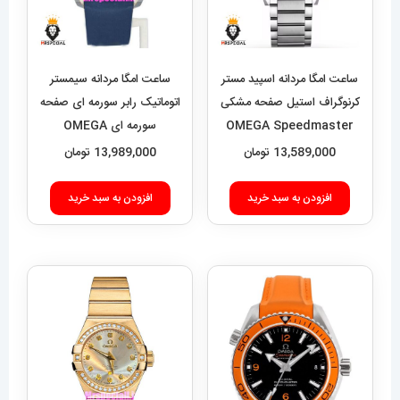
ساعت امگا مردانه اسپید مستر
ساعت امگا مردانه سیمستر
کرنوگراف استیل صفحه مشکی
اتوماتیک رابر سورمه ای صفحه
OMEGA Speedmaster
سورمه ای OMEGA
SEAMASTER Planet
021628
13,589,000
تومان
13,989,000
تومان
Ocean 016626
افزودن به سبد خرید
افزودن به سبد خرید