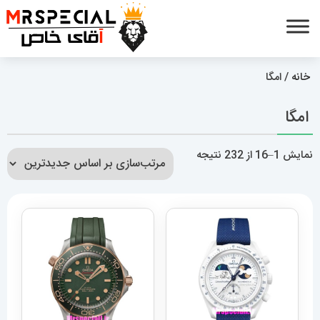
خانه
/ امگا
امگا
مرتب‌سازی
نمایش 1–16 از 232 نتیجه
بر
اساس
جدیدترین