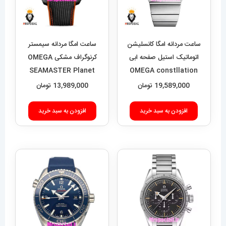
ساعت مردانه امگا کانسلیشن
ساعت امگا مردانه سیمستر
اتوماتیک استیل صفحه ابی
کرنوگراف مشکی OMEGA
SEAMASTER Planet
OMEGA constllation
Ocean 021631
021632
19,589,000
تومان
13,989,000
تومان
افزودن به سبد خرید
افزودن به سبد خرید