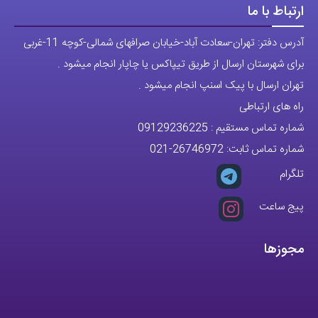
ارتباط با ما
آدرس دفتر: تهران-سعادت آباد-خیابان صرافهای شمالی-کوچه 11-غربی
برای شهرستان ارسال از طریق تیپاکس یا چاپار انجام میشود .
تهران ارسال با پیک اسنپ انجام میشود .
راه های ارتباطی
شماره تماس مستقیم :
09129236225
شماره تماس ثابت:
26746972
-021
تلگرام
پیج ساعت
مجوزها