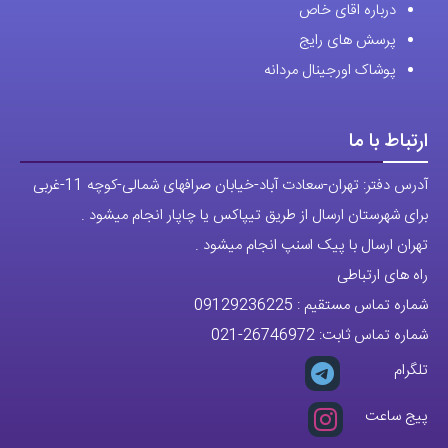
درباره اقای خاص
پرسش های رایج
پوشاک اورجینال مردانه
ارتباط با ما
آدرس دفتر: تهران-سعادت آباد-خیابان صرافهای شمالی-کوچه 11-غربی
برای شهرستان ارسال از طریق تیپاکس یا چاپار انجام میشود .
تهران ارسال با پیک اسنپ انجام میشود .
راه های ارتباطی
شماره تماس مستقیم :
09129236225
شماره تماس ثابت:
26746972
-021
تلگرام
پیج ساعت