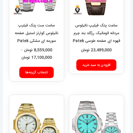
ساعت پتک فیلیپ ناتیلوس
ساعت ست پتک فیلیپ
مردانه اتوماتیک رزگلد بند چرم
ناتیلوس کوارتز استیل صفحه
قهوه ای صفحه طوسی Patek
سورمه ای مشکی Patek
Philippe NUATILOS
Philippe NUATILOS
23,489,000
تومان
8,559,000
تومان
–
020738
021383
محدوده
17,100,000
تومان
قیمت:
افزودن به سبد خرید
این
9,000
انتخاب گزینه‌ها
محصول
تا
دارای
17,100,000 تومان
انواع
مختلفی
می
باشد.
گزینه